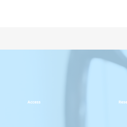
Access
Res