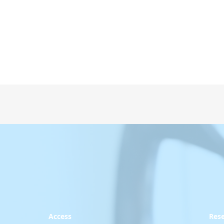
Access
Res