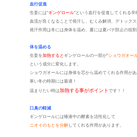
血行促進
生姜には”
ギンゲロール
”という血行を促進してくれる辛
血流が良くなることで発汗し、むくみ解消、デトックス
発汗作用は冬には身体を温め、夏には夏バテ防止の役割
体を温める
生姜を
加熱すると
ギンゲロールの一部が”
ショウガオー
という成分に変化します。
ショウガオールには身体を芯から温めてくれる作用があ
寒い冬の時期には最適！
加熱する事がポイント
温まりたい時は
です！！
口臭の軽減
ギンゲロールには唾液中の酵素を活性化して
ニオイのもとを分解
してくれる作用があります。