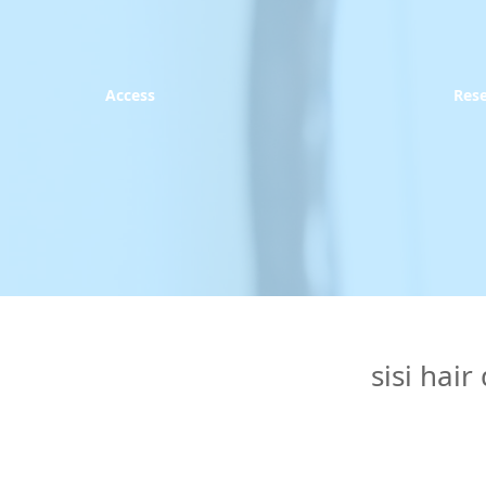
Access
Res
sisi 