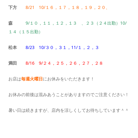
下方
8/21 10/１６，１７，１８，１９，２０、
森
9/１０，１１，１２，１３ 、２３（２４出勤）10/
１４（１５出勤）
松本
8/23 10/３０，３１，11/１，２，３
満田
8/16 9/２４，２５，２６，２７，２８
お店は
毎週火曜日
にお休みをいただきます！
お休みの前後は混みあうことがありますのでご注意ください！
暑い日は続きますが、店内を涼しくしてお待ちしています＾＾