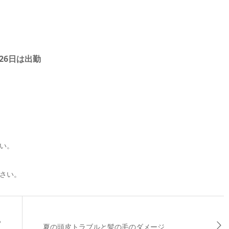
み）26日は出勤
い。
さい。
っ
夏の頭皮トラブルと髪の毛のダメージ