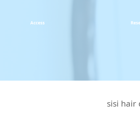
Access
Res
sisi 