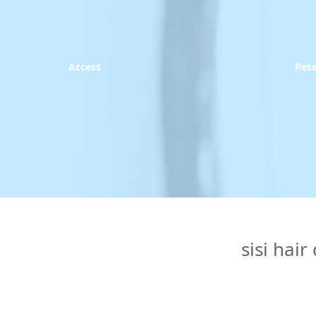
Access
Res
sisi 