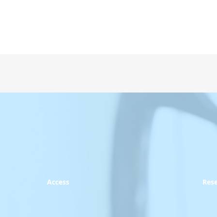
Access
Res