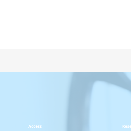
Access
Res