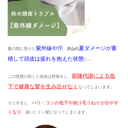
紫外線や汗
夏ダメージが蓄
夏の間に受けた
、
沢山
の
積して
頭皮は疲れを抱えた状態
に…
新陳代謝による低
この状態が続くと頭皮は乾燥をし、
下で健康な髪を生み出せなく
なってしまいます。
ハリ・コシの低下や抜け毛うねりが出やす
そうすると、
くなり
、扱いにくい髪になってしまいます。