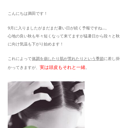
こんにちは満田です！
9月に入りましたがまだまだ暑い日が続く予報ですね…。
心地の良い秋も年々短くなって来てますが猛暑日から段々と秋
に向け気温も下がり始めます！
これによって
体調を崩したり肌が荒れたりという季節
に差し掛
実は頭皮もそれと一緒
かってきますが、
。