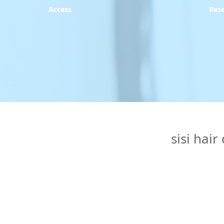
Access
Res
sisi 