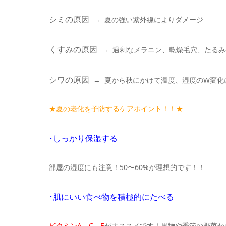
シミの原因
→
夏の強い紫外線によりダメージ
くすみの原因
→
過剰なメラニン、乾燥毛穴、たるみ
シワの原因
→
夏から秋にかけて温度、湿度の
W
変化
★夏の老化を予防するケアポイント！！★
･しっかり保湿する
部屋の湿度にも注意！
50
〜
60%
が理想的です！！
･肌にいい食べ物を積極的にたべる
ビタミンA、C、E
がオススメです！果物や季節の野菜か