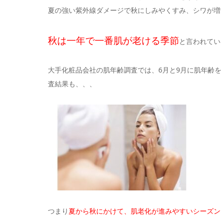
夏の強い紫外線ダメージで秋にしみやくすみ、シワが増
秋は一年で一番肌が老ける季節
と言われてい
大手化粧品会社の肌年齢調査では、
6
月と
9
月に肌年齢
査結果も、、、
つまり
夏から秋にかけて、肌老化が進みやすいシーズン